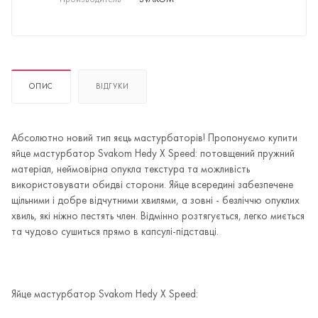
Производитель
—
SVAKOM
ОПИС
ВІДГУКИ
Абсолютно новий тип яєць мастурбаторів! Пропонуємо купити
яйце мастурбатор Svakom Hedy X Speed: потовщений пружний
матеріал, неймовірна опукла текстура та можливість
використовувати обидві сторони. Яйце всередині забезпечене
щільними і добре відчутними хвилями, а зовні - безліччю опуклих
хвиль, які ніжно пестять член. Відмінно розтягується, легко миється
та чудово сушиться прямо в капсулі-підставці.
Яйце мастурбатор Svakom Hedy X Speed: