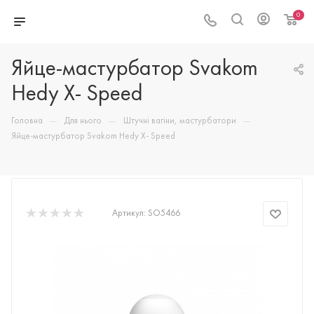
0
Яйце-мастурбатор Svakom
Hedy X- Speed
—
—
—
Головна
Для нього
Штучні вагіни, мастурбатори
Яйце-мастурбатор Svakom Hedy X- Speed
Артикул:
SO5466