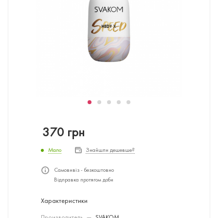
370
грн
Мало
Знайшли дешевше?
Самовивіз - безкоштовно
Відправка протягом доби
Характеристики