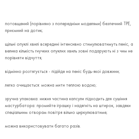
потовщений (порівняно з попередніми моделями) безпечний TPE,
приємний на дотик;
щільні опуклі хвилі всередині інтенсивно стимулюватимуть пеніс, а
велика кількість гнучких опуклих хвиль зовні подарують ні з чим не
порівняти відчуття;
відмінно розтягується - підійде на пеніс будь-якої довжини;
легко очищається: можна мити теплою водою;
зручна упаковка: нижня частина капсули підходить для сушіння
мастурбатора: промийте іграшку і надягніть на штирок, завдяки
спеціальним отворам повітря вільно циркулюватиме;
можна використовувати багато разів.