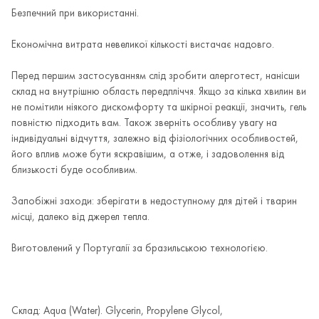
Безпечний при використанні.
Економічна витрата невеликої кількості вистачає надовго.
Перед першим застосуванням слід зробити алерготест, нанісши
склад на внутрішню область передпліччя. Якщо за кілька хвилин ви
не помітили ніякого дискомфорту та шкірної реакції, значить, гель
повністю підходить вам. Також зверніть особливу увагу на
індивідуальні відчуття, залежно від фізіологічних особливостей,
його вплив може бути яскравішим, а отже, і задоволення від
близькості буде особливим.
Запобіжні заходи: зберігати в недоступному для дітей і тварин
місці, далеко від джерел тепла.
Виготовлений у Португалії за бразильською технологією.
Склад: Aqua (Water). Glycerin, Propylene Glycol,