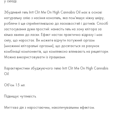
у складі.
Збудливий гель Intt Clit Me On High Cannabis Oil має в основі
натуральну олію з насіння конопель, яка пом'якшує ніжну шкіру,
роблячи її ще сприйнятливішою до ласкавостей і дотиків. Спосіб
застосування дуже простий: нанесіть гель на зону клітора за
кілька хвилин до ласки. Ефект настає практично відразу і має
силу, що наростає. Ви можете відчути потужний оргазм
(множинні кліторальні оргазми), що досягається за рахунок
комбінації компонентів, що комплексно впливають на рецептори.
Можна використовувати із іграшками.
Характеристики збуджуючого гелю Intt Clit Me On High Cannabis
Oil:
Об'єм 15 мл.
Підвищує чутливість.
Миттєва дія з наростаючим, накопичувальним ефектом.