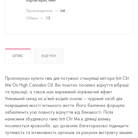
Характеристики
Производитель
—
Intt
Объем
—
15
ОПИС
ВІДГУКИ
Пропонуємо купити гель для потужної стимуляції клітора Intt Clit
Me On High Cannabis Oil. Він помітно посилює відчуття вібрації
та пульсації, а також має виражений зігріваючий ефект.
Унікальний склад на м'якій водній основі – чудовий засіб для
покращення якості інтимного життя. Його безпечна формула
забезпечить усю повноту відчуттів від близькості. Після
нанесення збудливого гелю Intt Clit Me в ділянці впливу
посилюється кровообіг, що дозволяє багаторазово підвищити
чутливість та інтенсивність оргазмів за рахунок екстракту акмели