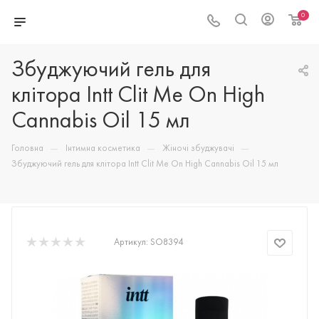
0
Збуджуючий гель для
клітора Intt Clit Me On High
Cannabis Oil 15 мл
—
—
—
Головна
Інтимна косметика
Жіночі збуджувачі
Збуджуючий гель для клітора Intt Clit Me On High Cannabis Oil 15 мл
Артикул:
SO8394