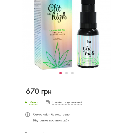
670
грн
Мало
Знайшли дешевше?
Самовивіз - безкоштовно
Відправка протягом доби