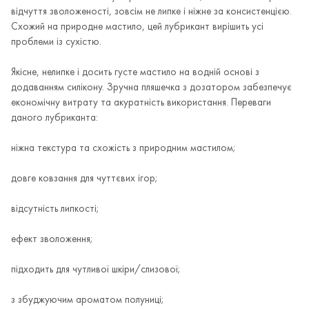
відчуття зволоженості, зовсім не липке і ніжне за консистенцією.
Схожий на природне мастило, цей лубрикант вирішить усі
проблеми із сухістю.
Якісне, нелипке і досить густе мастило на водній основі з
додаванням силікону. Зручна пляшечка з дозатором забезпечує
економічну витрату та акуратність використання. Переваги
даного лубриканта:
ніжна текстура та схожість з природним мастилом;
довге ковзання для чуттєвих ігор;
відсутність липкості;
ефект зволоження;
підходить для чутливої шкіри/слизової;
з збуджуючим ароматом полуниці;