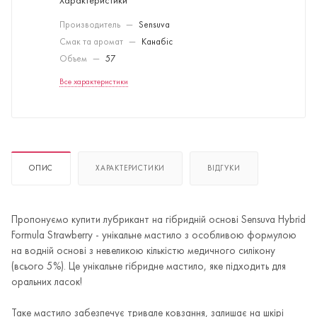
Характеристики
Производитель
—
Sensuva
Смак та аромат
—
Канабіс
Объем
—
57
Все характеристики
ОПИС
ХАРАКТЕРИСТИКИ
ВІДГУКИ
Пропонуємо купити лубрикант на гібридній основі Sensuva Hybrid
Formula Strawberry - унікальне мастило з особливою формулою
на водній основі з невеликою кількістю медичного силікону
(всього 5%). Це унікальне гібридне мастило, яке підходить для
оральних ласок!
Таке мастило забезпечує тривале ковзання, залишає на шкірі