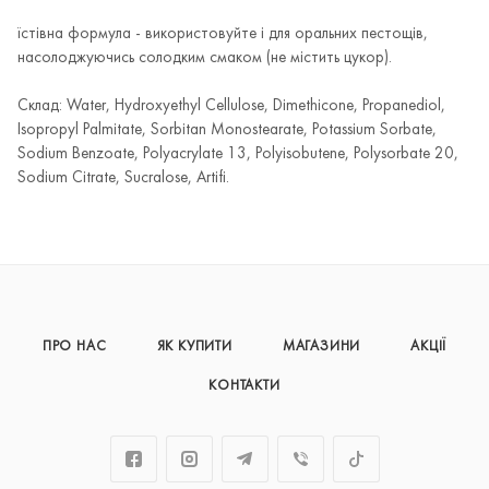
їстівна формула - використовуйте і для оральних пестощів,
насолоджуючись солодким смаком (не містить цукор).
Склад: Water, Hydroxyethyl Cellulose, Dimethicone, Propanediol,
Isopropyl Palmitate, Sorbitan Monostearate, Potassium Sorbate,
Sodium Benzoate, Polyacrylate 13, Polyisobutene, Polysorbate 20,
Sodium Citrate, Sucralose, Artifi.
ПРО НАС
ЯК КУПИТИ
МАГАЗИНИ
АКЦІЇ
КОНТАКТИ