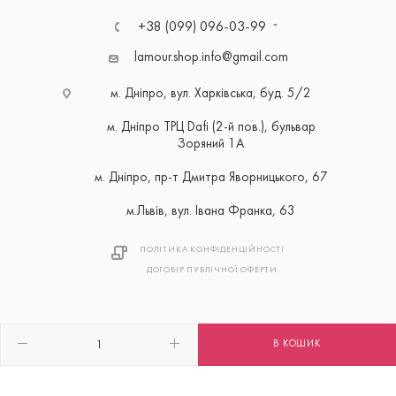
+38 (099) 096-03-99
lamour.shop.info@gmail.com
м. Дніпро, вул. Харківська, буд. 5/2
м. Дніпро ТРЦ Dafi (2-й пов.), бульвар
Зоряний 1А
м. Дніпро, пр-т Дмитра Яворницького, 67
м.Львів, вул. Івана Франка, 63
ПОЛІТИКА КОНФІДЕНЦІЙНОСТІ
ДОГОВІР ПУБЛІЧНОЇ ОФЕРТИ
В КОШИК
2026 © Розроблено з ❤ Maxiweb