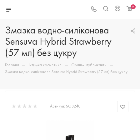
0
Змазка водно-силіконова
Sensuva Hybrid Strawberry
(57 мл) без цукру
—
—
—
Головна
Інтимна косметика
Оральні лубриканти
Змазка водно-силіконова Sensuva Hybrid Strawberry (57 мл) без цукру
Артикул:
SO3240