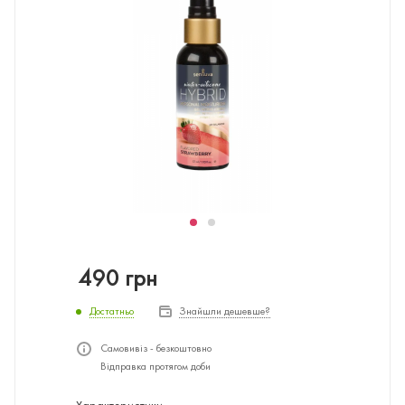
490
грн
Достатньо
Знайшли дешевше?
Самовивіз - безкоштовно
Відправка протягом доби